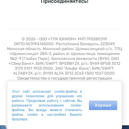
Присоединяйтесь!
© 2026 - ООО «ТЛК ЮНИОН» УНП:193280319.
ОКПО:503194165000. Республика Беларусь, 223049,
Минская область, Минский район, Щомыслицкий с/с, ТЛЦ
«Щомыслица» 28А-2, район аг.Щомыслица, помещение
№2-9 (Глобус Парк). Банковские реквизиты (BYN): ОАО
«Сбер Банк», БИК/SWIFT: BPSBBY2X, р/с: BY69 BPSB 3012
3175 5101 1933 0000. ЗАО "Альфа-Банк", БИК/SWIFT:
ALFABY2X, р/с: BY89 ALFA 3012 2C63 1300 1027 0000.
Свидетельство о государственной регистрации
№193280319 от 10 июля 2019 выдано Минским
горисполкомом. Зарегистрирован в торговом реестре 26
Этот сайт использует cookie-файлы и
апреля 2021 года с регистрационным номером 508389.
другие технологии для улучшения его
Время работы: Пн - Пт с 9.00 до 18.00
работы. Продолжая работу с сайтом, Вы
Хорошо
разрешаете использование cookie-
файлов. Вы всегда можете отключить
Мegagroup.by - создание интернет-магазина.
файлы cookie в настройках Вашего
браузера.