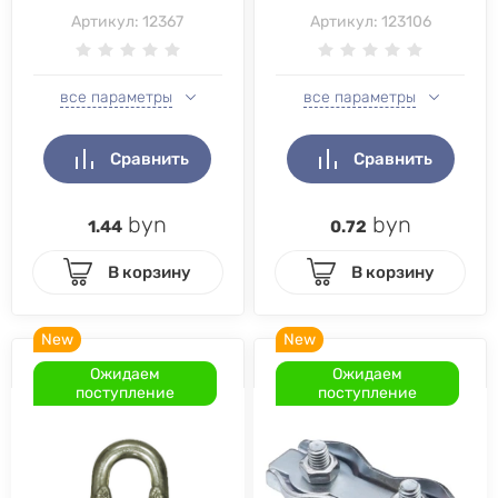
Артикул:
12367
Артикул:
123106
все параметры
все параметры
Сравнить
Сравнить
byn
byn
1.44
0.72
В корзину
В корзину
New
New
Ожидаем
Ожидаем
поступление
поступление