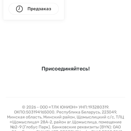
Предзаказ
Присоединяйтесь!
© 2026 - ООО «ТЛК ЮНИОН» УНП:193280319.
ОКПО:503194165000. Республика Беларусь, 223049,
Минская область, Минский район, Щомыслицкий с/с, ТЛЦ
«Щомыслица» 28А-2, район аг.Щомыслица, помещение
№2-9 (Глобус Парк). Банковские реквизиты (BYN): ОАО