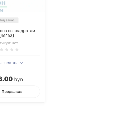
Под заказ
опа по квадратам
(46*63)
тикул:
нет
параметры
8.00
byn
Предзаказ