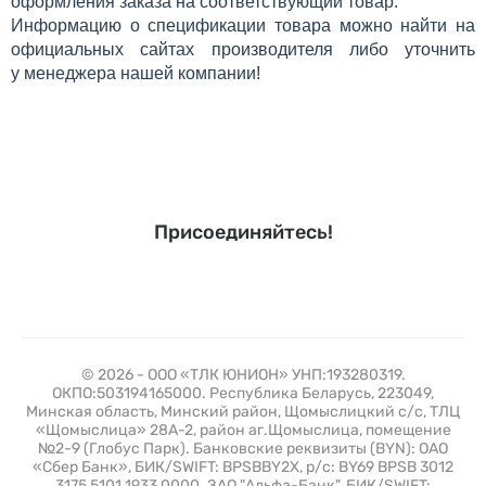
оформления заказа на соответствующий товар.
Информацию о спецификации товара можно найти на
официальных сайтах производителя либо уточнить
у менеджера нашей компании!
Присоединяйтесь!
© 2026 - ООО «ТЛК ЮНИОН» УНП:193280319.
ОКПО:503194165000. Республика Беларусь, 223049,
Минская область, Минский район, Щомыслицкий с/с, ТЛЦ
«Щомыслица» 28А-2, район аг.Щомыслица, помещение
№2-9 (Глобус Парк). Банковские реквизиты (BYN): ОАО
«Сбер Банк», БИК/SWIFT: BPSBBY2X, р/с: BY69 BPSB 3012
3175 5101 1933 0000. ЗАО "Альфа-Банк", БИК/SWIFT: