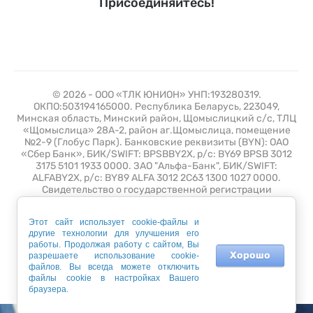
Присоединяйтесь!
© 2026 - ООО «ТЛК ЮНИОН» УНП:193280319.
ОКПО:503194165000. Республика Беларусь, 223049,
Минская область, Минский район, Щомыслицкий с/с, ТЛЦ
«Щомыслица» 28А-2, район аг.Щомыслица, помещение
№2-9 (Глобус Парк). Банковские реквизиты (BYN): ОАО
«Сбер Банк», БИК/SWIFT: BPSBBY2X, р/с: BY69 BPSB 3012
3175 5101 1933 0000. ЗАО "Альфа-Банк", БИК/SWIFT:
ALFABY2X, р/с: BY89 ALFA 3012 2C63 1300 1027 0000.
Свидетельство о государственной регистрации
№193280319 от 10 июля 2019 выдано Минским
горисполкомом. Зарегистрирован в торговом реестре 26
Этот сайт использует cookie-файлы и
апреля 2021 года с регистрационным номером 508389.
другие технологии для улучшения его
Время работы: Пн - Пт с 9.00 до 18.00
работы. Продолжая работу с сайтом, Вы
Хорошо
разрешаете использование cookie-
файлов. Вы всегда можете отключить
Мegagroup.by - создание интернет-магазина.
файлы cookie в настройках Вашего
браузера.