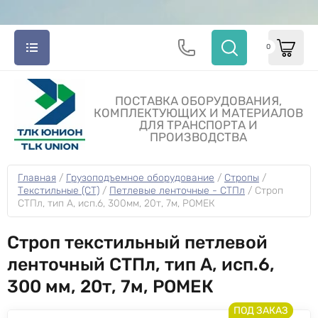
0
ПОСТАВКА ОБОРУДОВАНИЯ,
КОМПЛЕКТУЮЩИХ И МАТЕРИАЛОВ
ДЛЯ ТРАНСПОРТА И
ПРОИЗВОДСТВА
Главная
 / 
Грузоподъемное оборудование
 / 
Стропы
 / 
Текстильные (СТ)
 / 
Петлевые ленточные - СТПл
 / 
Строп 
СТПл, тип A, исп.6, 300мм, 20т, 7м, РОМЕК
Строп текстильный петлевой
ленточный СТПл, тип A, исп.6,
300 мм, 20т, 7м, РОМЕК
ПОД ЗАКАЗ