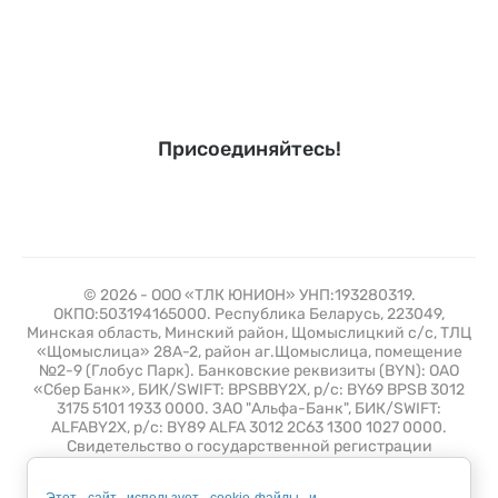
Присоединяйтесь!
© 2026 - ООО «ТЛК ЮНИОН» УНП:193280319.
ОКПО:503194165000. Республика Беларусь, 223049,
Минская область, Минский район, Щомыслицкий с/с, ТЛЦ
«Щомыслица» 28А-2, район аг.Щомыслица, помещение
№2-9 (Глобус Парк). Банковские реквизиты (BYN): ОАО
«Сбер Банк», БИК/SWIFT: BPSBBY2X, р/с: BY69 BPSB 3012
3175 5101 1933 0000. ЗАО "Альфа-Банк", БИК/SWIFT:
ALFABY2X, р/с: BY89 ALFA 3012 2C63 1300 1027 0000.
Свидетельство о государственной регистрации
№193280319 от 10 июля 2019 выдано Минским
горисполкомом. Зарегистрирован в торговом реестре 26