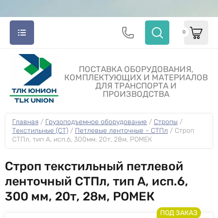
0
ПОСТАВКА ОБОРУДОВАНИЯ,
КОМПЛЕКТУЮЩИХ И МАТЕРИАЛОВ
ДЛЯ ТРАНСПОРТА И
ПРОИЗВОДСТВА
Главная
 / 
Грузоподъемное оборудование
 / 
Стропы
 / 
Текстильные (СТ)
 / 
Петлевые ленточные - СТПл
 / 
Строп 
СТПл, тип A, исп.6, 300мм, 20т, 28м, РОМЕК
Строп текстильный петлевой
ленточный СТПл, тип A, исп.6,
300 мм, 20т, 28м, РОМЕК
ПОД ЗАКАЗ