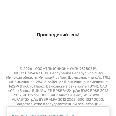
Присоединяйтесь!
© 2026 - ООО «ТЛК ЮНИОН» УНП:193280319.
ОКПО:503194165000. Республика Беларусь, 223049,
Минская область, Минский район, Щомыслицкий с/с, ТЛЦ
«Щомыслица» 28А-2, район аг.Щомыслица, помещение
№2-9 (Глобус Парк). Банковские реквизиты (BYN): ОАО
«Сбер Банк», БИК/SWIFT: BPSBBY2X, р/с: BY69 BPSB 3012
3175 5101 1933 0000. ЗАО "Альфа-Банк", БИК/SWIFT:
ALFABY2X, р/с: BY89 ALFA 3012 2C63 1300 1027 0000.
Свидетельство о государственной регистрации
№193280319 от 10 июля 2019 выдано Минским
горисполкомом. Зарегистрирован в торговом реестре 26