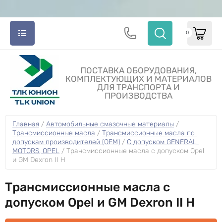
0
ПОСТАВКА ОБОРУДОВАНИЯ,
КОМПЛЕКТУЮЩИХ И МАТЕРИАЛОВ
ДЛЯ ТРАНСПОРТА И
ПРОИЗВОДСТВА
Главная
 / 
Автомобильные смазочные материалы
 / 
Трансмиссионные масла
 / 
Трансмиссионные масла по 
допускам производителей (OEM)
 / 
С допуском GENERAL 
MOTORS, OPEL
 / 
Трансмиссионные масла с допуском Opel 
и GM Dexron II H
Трансмиссионные масла с
допуском Opel и GM Dexron II H