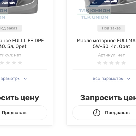
Под заказ
Под заказ
рное FULLLIFE DPF
Масло моторное FULLMA
0, 5л, Opet
5W-30, 4л, Opet
тикул:
нет
Артикул:
нет
параметры
все параметры
сить цену
Запросить це
Предзаказ
Предзаказ