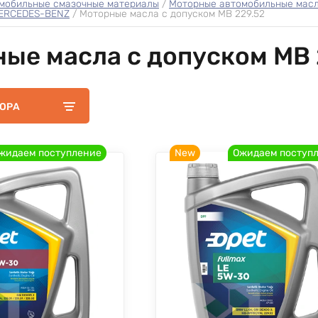
мобильные смазочные материалы
 / 
Моторные автомобильные мас
MERCEDES-BENZ
 / 
Моторные масла с допуском MB 229.52
ые масла с допуском MB 
БОРА
жидаем поступление
New
Ожидаем поступ