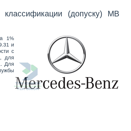
о классификации (допуску)
MB
на 1%
.31 и
сти с
, для
. Для
лужбы