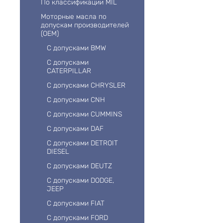
По классификации MIL
Моторные масла по
допускам производителей
(OEM)
С допусками BMW
С допусками
CATERPILLAR
С допусками CHRYSLER
С допусками CNH
С допусками CUMMINS
С допусками DAF
С допусками DETROIT
DIESEL
С допусками DEUTZ
С допусками DODGE,
JEEP
С допусками FIAT
С допусками FORD