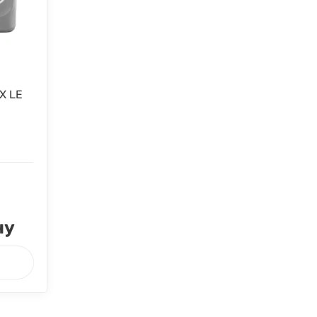
X LE
ну