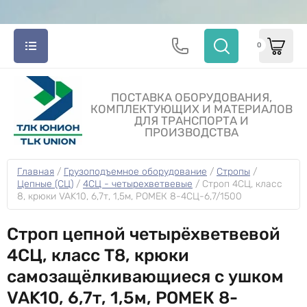
0
ПОСТАВКА ОБОРУДОВАНИЯ,
КОМПЛЕКТУЮЩИХ И МАТЕРИАЛОВ
ДЛЯ ТРАНСПОРТА И
ПРОИЗВОДСТВА
Главная
 / 
Грузоподъемное оборудование
 / 
Стропы
 / 
Цепные (СЦ)
 / 
4СЦ - четырехветвевые
 / 
Строп 4СЦ, класс 
8, крюки VAK10, 6,7т, 1,5м, РОМЕК 8-4СЦ-6,7/1500
Строп цепной четырёхветвевой
4СЦ, класс Т8, крюки
самозащёлкивающиеся с ушком
VAK10, 6,7т, 1,5м, РОМЕК 8-