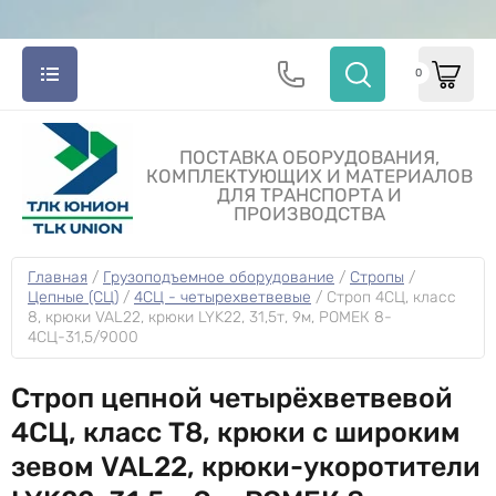
0
ПОСТАВКА ОБОРУДОВАНИЯ,
КОМПЛЕКТУЮЩИХ И МАТЕРИАЛОВ
ДЛЯ ТРАНСПОРТА И
ПРОИЗВОДСТВА
Главная
 / 
Грузоподъемное оборудование
 / 
Стропы
 / 
Цепные (СЦ)
 / 
4СЦ - четырехветвевые
 / 
Строп 4СЦ, класс 
8, крюки VAL22, крюки LYK22, 31,5т, 9м, РОМЕК 8-
4СЦ-31,5/9000
Строп цепной четырёхветвевой
4СЦ, класс Т8, крюки с широким
зевом VAL22, крюки-укоротители