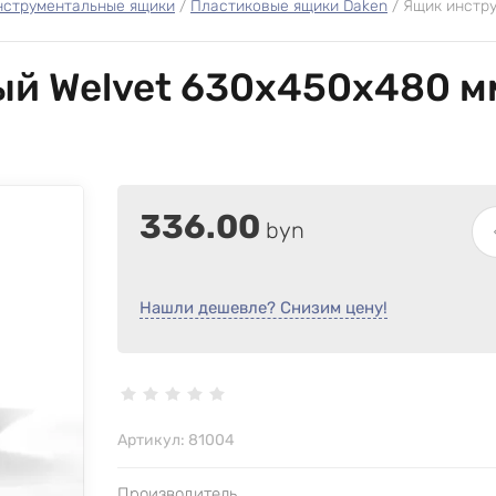
нструментальные ящики
 / 
Пластиковые ящики Daken
 / 
Ящик инстру
й Welvet 630х450х480 мм
336.00
byn
Нашли дешевле? Снизим цену!
Артикул:
81004
Производитель