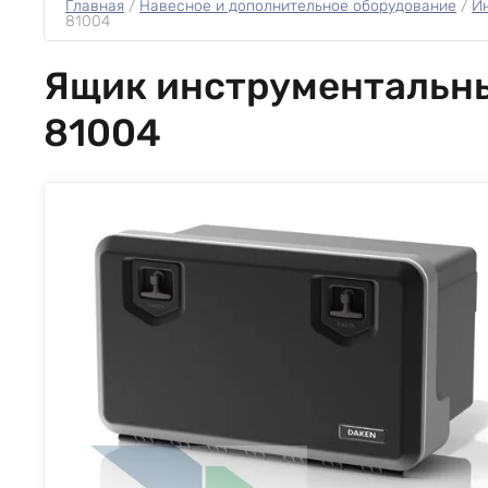
Главная
 / 
Навесное и дополнительное оборудование
 / 
И
81004
Ящик инструментальны
81004