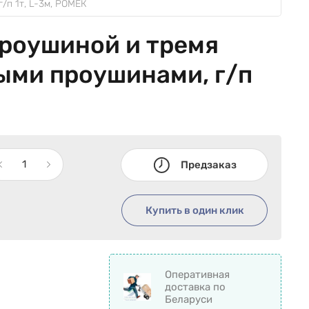
/п 1т, L-3м, РОМЕК
проушиной и тремя
ми проушинами, г/п
Предзаказ
Купить в один клик
Оперативная
доставка по
Беларуси