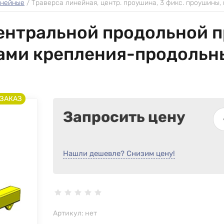
нейные
 / 
Траверса линейная, центр. проушина, 3 фикс. проушины, г
центральной продольной 
ми крепления-продольны
 ЗАКАЗ
Запросить цену
Нашли дешевле? Снизим цену!
Артикул:
нет