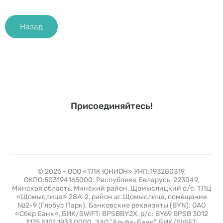
Назад
Присоединяйтесь!
© 2026 - ООО «ТЛК ЮНИОН» УНП:193280319.
ОКПО:503194165000. Республика Беларусь, 223049,
Минская область, Минский район, Щомыслицкий с/с, ТЛЦ
«Щомыслица» 28А-2, район аг.Щомыслица, помещение
№2-9 (Глобус Парк). Банковские реквизиты (BYN): ОАО
«Сбер Банк», БИК/SWIFT: BPSBBY2X, р/с: BY69 BPSB 3012
3175 5101 1933 0000. ЗАО "Альфа-Банк", БИК/SWIFT: