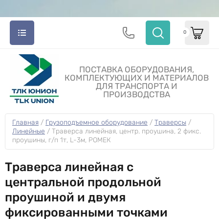
0
ПОСТАВКА ОБОРУДОВАНИЯ,
КОМПЛЕКТУЮЩИХ И МАТЕРИАЛОВ
ДЛЯ ТРАНСПОРТА И
ПРОИЗВОДСТВА
Главная
 / 
Грузоподъемное оборудование
 / 
Траверсы
 / 
Линейные
 / 
Траверса линейная, центр. проушина, 2 фикс. 
проушины, г/п 1т, L-3м, РОМЕК
Траверса линейная с
центральной продольной
проушиной и двумя
фиксированными точками