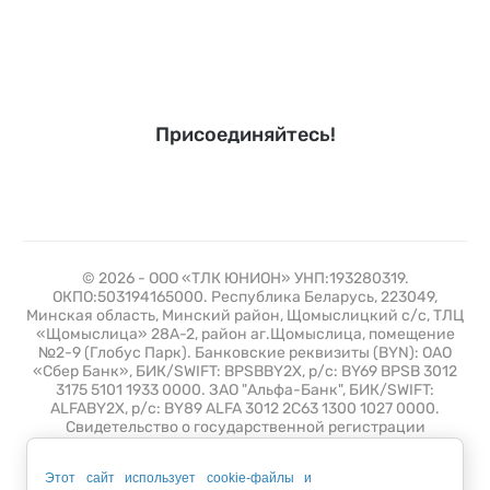
Присоединяйтесь!
© 2026 - ООО «ТЛК ЮНИОН» УНП:193280319.
ОКПО:503194165000. Республика Беларусь, 223049,
Минская область, Минский район, Щомыслицкий с/с, ТЛЦ
«Щомыслица» 28А-2, район аг.Щомыслица, помещение
№2-9 (Глобус Парк). Банковские реквизиты (BYN): ОАО
«Сбер Банк», БИК/SWIFT: BPSBBY2X, р/с: BY69 BPSB 3012
3175 5101 1933 0000. ЗАО "Альфа-Банк", БИК/SWIFT:
ALFABY2X, р/с: BY89 ALFA 3012 2C63 1300 1027 0000.
Свидетельство о государственной регистрации
№193280319 от 10 июля 2019 выдано Минским
горисполкомом. Зарегистрирован в торговом реестре 26
Этот сайт использует cookie-файлы и
апреля 2021 года с регистрационным номером 508389.