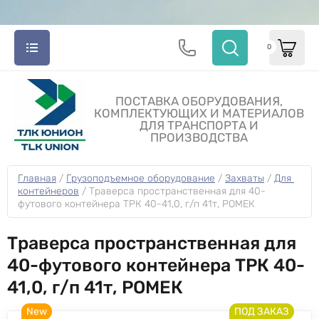
0
ПОСТАВКА ОБОРУДОВАНИЯ,
КОМПЛЕКТУЮЩИХ И МАТЕРИАЛОВ
ДЛЯ ТРАНСПОРТА И
ПРОИЗВОДСТВА
Главная
 / 
Грузоподъемное оборудование
 / 
Захваты
 / 
Для 
контейнеров
 / 
Траверса пространственная для 40-
футового контейнера ТРК 40-41,0, г/п 41т, РОМЕК
Траверса пространственная для
40-футового контейнера ТРК 40-
41,0, г/п 41т, РОМЕК
New
ПОД ЗАКАЗ