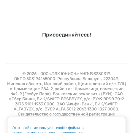
Присоединяйтесь!
© 2026 - ООО «ТЛК ЮНИОН» УНП:193280319.
ОКПО:503194165000. Республика Беларусь, 223049,
Минская область, Минский район, Щомыслицкий с/с, ТЛЦ
«Щомыслица» 28А-2, район аг.Щомыслица, помещение
№2-9 (Глобус Парк). Банковские реквизиты (BYN): ОАО
«Сбер Банк», БИК/SWIFT: BPSBBY2X, р/с: BY69 BPSB 3012
3175 5101 1933 0000. ЗАО "Альфа-Банк", БИК/SWIFT:
ALFABY2X, р/с: BY89 ALFA 3012 2C63 1300 1027 0000.
Свидетельство о государственной регистрации
№193280319 от 10 июля 2019 выдано Минским
горисполкомом. Зарегистрирован в торговом реестре 26
Этот сайт использует cookie-файлы и
апреля 2021 года с регистрационным номером 508389.
другие технологии для улучшения его