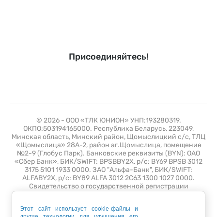
Присоединяйтесь!
© 2026 - ООО «ТЛК ЮНИОН» УНП:193280319.
ОКПО:503194165000. Республика Беларусь, 223049,
Минская область, Минский район, Щомыслицкий с/с, ТЛЦ
«Щомыслица» 28А-2, район аг.Щомыслица, помещение
№2-9 (Глобус Парк). Банковские реквизиты (BYN): ОАО
«Сбер Банк», БИК/SWIFT: BPSBBY2X, р/с: BY69 BPSB 3012
3175 5101 1933 0000. ЗАО "Альфа-Банк", БИК/SWIFT:
ALFABY2X, р/с: BY89 ALFA 3012 2C63 1300 1027 0000.
Свидетельство о государственной регистрации
№193280319 от 10 июля 2019 выдано Минским
горисполкомом. Зарегистрирован в торговом реестре 26
Этот сайт использует cookie-файлы и
апреля 2021 года с регистрационным номером 508389.
другие технологии для улучшения его