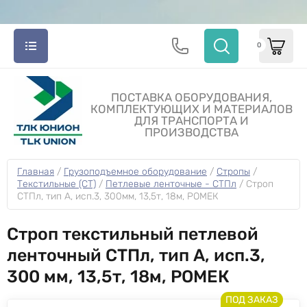
0
ПОСТАВКА ОБОРУДОВАНИЯ,
КОМПЛЕКТУЮЩИХ И МАТЕРИАЛОВ
ДЛЯ ТРАНСПОРТА И
ПРОИЗВОДСТВА
Главная
 / 
Грузоподъемное оборудование
 / 
Стропы
 / 
Текстильные (СТ)
 / 
Петлевые ленточные - СТПл
 / 
Строп 
СТПл, тип A, исп.3, 300мм, 13,5т, 18м, РОМЕК
Строп текстильный петлевой
ленточный СТПл, тип A, исп.3,
300 мм, 13,5т, 18м, РОМЕК
ПОД ЗАКАЗ