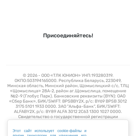
Присоединяйтесь!
© 2026 - ООО «ТЛК ЮНИОН» УНП:193280319.
ОКПО:503194165000. Республика Беларусь, 223049,
Минская область, Минский район, Щомыслицкий с/с, ТЛЦ
«Щомыслица» 28А-2, район аг.Щомыслица, помещение
№2-9 (Глобус Парк). Банковские реквизиты (BYN): ОАО
«Сбер Банк», БИК/SWIFT: BPSBBY2X, р/с: BY69 BPSB 3012
3175 5101 1933 0000. ЗАО "Альфа-Банк", БИК/SWIFT:
ALFABY2X, р/с: BY89 ALFA 3012 2C63 1300 1027 0000.
Свидетельство о государственной регистрации
№193280319 от 10 июля 2019 выдано Минским
горисполкомом. Зарегистрирован в торговом реестре 26
Этот сайт использует cookie-файлы и
апреля 2021 года с регистрационным номером 508389.
другие технологии для улучшения его