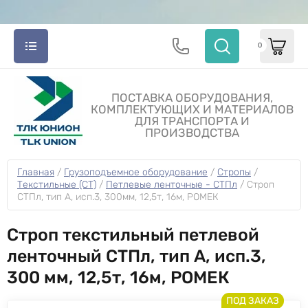
0
ПОСТАВКА ОБОРУДОВАНИЯ,
КОМПЛЕКТУЮЩИХ И МАТЕРИАЛОВ
ДЛЯ ТРАНСПОРТА И
ПРОИЗВОДСТВА
Главная
 / 
Грузоподъемное оборудование
 / 
Стропы
 / 
Текстильные (СТ)
 / 
Петлевые ленточные - СТПл
 / 
Строп 
СТПл, тип A, исп.3, 300мм, 12,5т, 16м, РОМЕК
Строп текстильный петлевой
ленточный СТПл, тип A, исп.3,
300 мм, 12,5т, 16м, РОМЕК
ПОД ЗАКАЗ