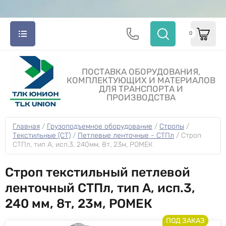
0
ПОСТАВКА ОБОРУДОВАНИЯ,
КОМПЛЕКТУЮЩИХ И МАТЕРИАЛОВ
ДЛЯ ТРАНСПОРТА И
ПРОИЗВОДСТВА
Главная
 / 
Грузоподъемное оборудование
 / 
Стропы
 / 
Текстильные (СТ)
 / 
Петлевые ленточные - СТПл
 / 
Строп 
СТПл, тип A, исп.3, 240мм, 8т, 23м, РОМЕК
Строп текстильный петлевой
ленточный СТПл, тип A, исп.3,
240 мм, 8т, 23м, РОМЕК
ПОД ЗАКАЗ