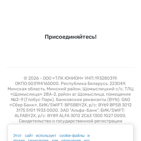
Присоединяйтесь!
© 2026 - ООО «ТЛК ЮНИОН» УНП:193280319.
ОКПО:503194165000. Республика Беларусь, 223049,
Минская область, Минский район, Щомыслицкий с/с, ТЛЦ
«Щомыслица» 28А-2, район аг.Щомыслица, помещение
№2-9 (Глобус Парк). Банковские реквизиты (BYN): ОАО
«Сбер Банк», БИК/SWIFT: BPSBBY2X, р/с: BY69 BPSB 3012
3175 5101 1933 0000. ЗАО "Альфа-Банк", БИК/SWIFT:
ALFABY2X, р/с: BY89 ALFA 3012 2C63 1300 1027 0000.
Свидетельство о государственной регистрации
№193280319 от 10 июля 2019 выдано Минским
горисполкомом. Зарегистрирован в торговом реестре 26
Этот сайт использует cookie-файлы и
апреля 2021 года с регистрационным номером 508389.
другие технологии для улучшения его