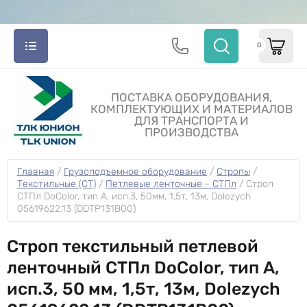
0
ПОСТАВКА ОБОРУДОВАНИЯ,
КОМПЛЕКТУЮЩИХ И МАТЕРИАЛОВ
ДЛЯ ТРАНСПОРТА И
ПРОИЗВОДСТВА
Главная
 / 
Грузоподъемное оборудование
 / 
Стропы
 / 
Текстильные (СТ)
 / 
Петлевые ленточные - СТПл
 / 
Строп 
СТПл DoColor, тип A, исп.3, 50мм, 1,5т, 13м, Dolezych 
05619622.13 (DDTP131B00)
Строп текстильный петлевой
ленточный СТПл DoColor, тип A,
исп.3, 50 мм, 1,5т, 13м, Dolezych