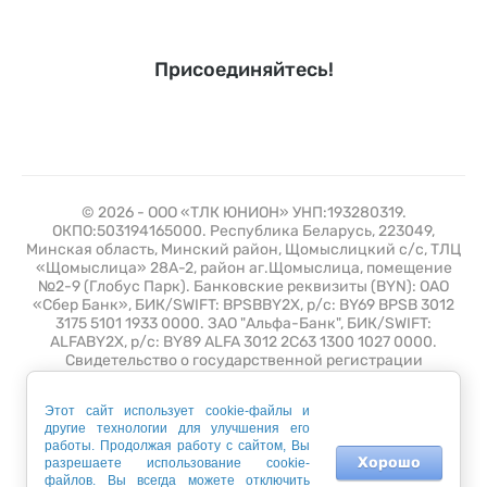
Присоединяйтесь!
© 2026 - ООО «ТЛК ЮНИОН» УНП:193280319.
ОКПО:503194165000. Республика Беларусь, 223049,
Минская область, Минский район, Щомыслицкий с/с, ТЛЦ
«Щомыслица» 28А-2, район аг.Щомыслица, помещение
№2-9 (Глобус Парк). Банковские реквизиты (BYN): ОАО
«Сбер Банк», БИК/SWIFT: BPSBBY2X, р/с: BY69 BPSB 3012
3175 5101 1933 0000. ЗАО "Альфа-Банк", БИК/SWIFT:
ALFABY2X, р/с: BY89 ALFA 3012 2C63 1300 1027 0000.
Свидетельство о государственной регистрации
№193280319 от 10 июля 2019 выдано Минским
горисполкомом. Зарегистрирован в торговом реестре 26
Этот сайт использует cookie-файлы и
апреля 2021 года с регистрационным номером 508389.
другие технологии для улучшения его
Время работы: Пн - Пт с 9.00 до 18.00
работы. Продолжая работу с сайтом, Вы
Хорошо
разрешаете использование cookie-
файлов. Вы всегда можете отключить