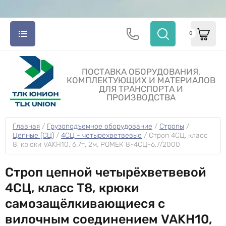
0
ПОСТАВКА ОБОРУДОВАНИЯ,
КОМПЛЕКТУЮЩИХ И МАТЕРИАЛОВ
ДЛЯ ТРАНСПОРТА И
ПРОИЗВОДСТВА
Главная
 / 
Грузоподъемное оборудование
 / 
Стропы
 / 
Цепные (СЦ)
 / 
4СЦ - четырехветвевые
 / 
Строп 4СЦ, класс 
8, крюки VAKH10, 6,7т, 2м, РОМЕК 8-4СЦ-6,7/2000
Строп цепной четырёхветвевой
4СЦ, класс Т8, крюки
самозащёлкивающиеся с
вилочным соединением VAKH10,