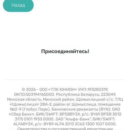
Назад
Присоединяйтесь!
© 2026 - ООО «ТЛК ЮНИОН» УНП:193280319.
ОКПО:503194165000. Республика Беларусь, 223049,
Минская область, Минский район, Щомыслицкий с/с, ТЛЦ
«Щомыслица» 28А-2, район аг.Щомыслица, помещение
№2-9 (Глобус Парк). Банковские реквизиты (BYN): ОАО
«Сбер Банк», БИК/SWIFT: BPSBBY2X, р/с: BY69 BPSB 3012
3175 5101 1933 0000. ЗАО "Альфа-Банк", БИК/SWIFT:
ALFABY2X, р/с: BY89 ALFA 3012 2C63 1300 1027 0000.
Свидетельство о государственной регистрации