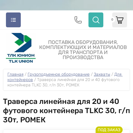
0
ПОСТАВКА ОБОРУДОВАНИЯ,
КОМПЛЕКТУЮЩИХ И МАТЕРИАЛОВ
ДЛЯ ТРАНСПОРТА И
ПРОИЗВОДСТВА
Главная
 / 
Грузоподъемное оборудование
 / 
Захваты
 / 
Для 
контейнеров
 / 
Траверса линейная для 20 и 40 футового 
контейнера TLKC 30, г/п 30т, РОМЕК
Траверса линейная для 20 и 40
футового контейнера TLKC 30, г/п
30т, РОМЕК
ПОД ЗАКАЗ